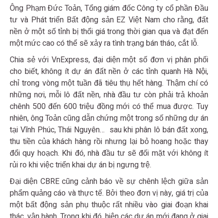
Ông Phạm Đức Toản, Tổng giám đốc Công ty cổ phần Đầu
tư và Phát triển Bất động sản EZ Việt Nam cho rằng, đất
nền ở một số tỉnh bị thổi giá trong thời gian qua và đạt đến
một mức cao có thể sẽ xảy ra tình trạng bán tháo, cắt lỗ.
Chia sẻ với VnExpress, đại diện một số đơn vị phân phối
cho biết, không ít dự án đất nền ở các tỉnh quanh Hà Nội,
chỉ trong vòng một tuần đã tiêu thụ hết hàng. Thậm chí có
những nơi, mỗi lô đất nền, nhà đầu tư còn phải trả khoản
chênh 500 đến 600 triệu đồng mới có thể mua được. Tuy
nhiên, ông Toản cũng dẫn chứng một trong số những dự án
tại Vĩnh Phúc, Thái Nguyên… sau khi phân lô bán đất xong,
thu tiền của khách hàng rồi nhưng lại bỏ hoang hoặc thay
đổi quy hoạch. Khi đó, nhà đầu tư sẽ đối mặt với không ít
rủi ro khi việc triển khai dự án bị ngưng trệ.
Đại diện CBRE cũng cảnh báo về sự chênh lệch giữa sản
phẩm quảng cáo và thực tế. Bởi theo đơn vị này, giá trị của
một bất động sản phụ thuộc rất nhiều vào giai đoạn khai
thác, vận hành. Trong khi đó, hiện các dự án mới đang ở giai