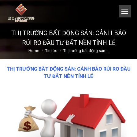
THỊ TRƯỜNG BẤT ĐỘNG SẢN: CẢNH BÁO
RỦI RO ĐẦU TƯ ĐẤT NỀN TỈNH LẺ
You are here:
Home
Tin tức
Thị trường bất động sản:…
THỊ TRƯỜNG BẤT ĐỘNG SẢN: CẢNH BÁO RỦI RO ĐẦU
TƯ ĐẤT NỀN TỈNH LẺ