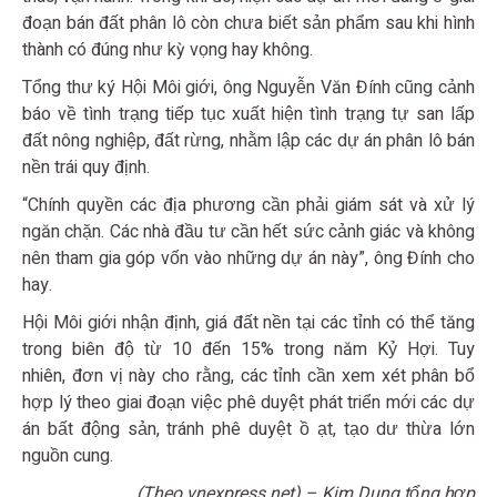
đoạn bán đất phân lô còn chưa biết sản phẩm sau khi hình
thành có đúng như kỳ vọng hay không.
Tổng thư ký Hội Môi giới, ông Nguyễn Văn Đính cũng cảnh
báo về tình trạng tiếp tục xuất hiện tình trạng tự san lấp
đất nông nghiệp, đất rừng, nhằm lập các dự án phân lô bán
nền trái quy định.
“Chính quyền các địa phương cần phải giám sát và xử lý
ngăn chặn. Các nhà đầu tư cần hết sức cảnh giác và không
nên tham gia góp vốn vào những dự án này”, ông Đính cho
hay.
Hội Môi giới nhận định, giá đất nền tại các tỉnh có thể tăng
trong biên độ từ 10 đến 15% trong năm Kỷ Hợi. Tuy
nhiên, đơn vị này cho rằng, các tỉnh cần xem xét phân bổ
hợp lý theo giai đoạn việc phê duyệt phát triển mới các dự
án bất động sản, tránh phê duyệt ồ ạt, tạo dư thừa lớn
nguồn cung.
(Theo vnexpress.net) – Kim Dung tổng hợp