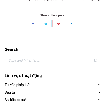
Share this post
Share
Share
Share
Share
on
on
on
on
Facebook
Twitter
Pinterest
LinkedIn
Search
Search:
Lĩnh vực hoạt động
Tư vấn pháp luật
Đầu tư
Sở hữu trí tuệ