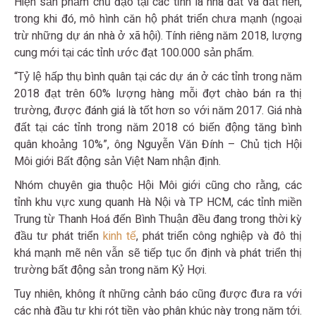
Hiện sản phẩm chủ đạo tại các tỉnh là nhà đất và đất nền,
trong khi đó, mô hình căn hộ phát triển chưa mạnh (ngoại
trừ những dự án nhà ở xã hội). Tính riêng năm 2018, lượng
cung mới tại các tỉnh ước đạt 100.000 sản phẩm.
“Tỷ lệ hấp thụ bình quân tại các dự án ở các tỉnh trong năm
2018 đạt trên 60% lượng hàng mỗi đợt chào bán ra thị
trường, được đánh giá là tốt hơn so với năm 2017. Giá nhà
đất tại các tỉnh trong năm 2018 có biến động tăng bình
quân khoảng 10%”, ông Nguyễn Văn Đính – Chủ tịch Hội
Môi giới Bất động sản Việt Nam nhận định.
Nhóm chuyên gia thuộc Hội Môi giới cũng cho rằng, các
tỉnh khu vực xung quanh Hà Nội và TP HCM, các tỉnh miền
Trung từ Thanh Hoá đến Bình Thuận đều đang trong thời kỳ
đầu tư phát triển
kinh tế
, phát triển công nghiệp và đô thị
khá mạnh mẽ nên vẫn sẽ tiếp tục ổn định và phát triển thị
trường bất động sản trong năm Kỷ Hợi.
Tuy nhiên, không ít những cảnh báo cũng được đưa ra với
các nhà đầu tư khi rót tiền vào phân khúc này trong năm tới.